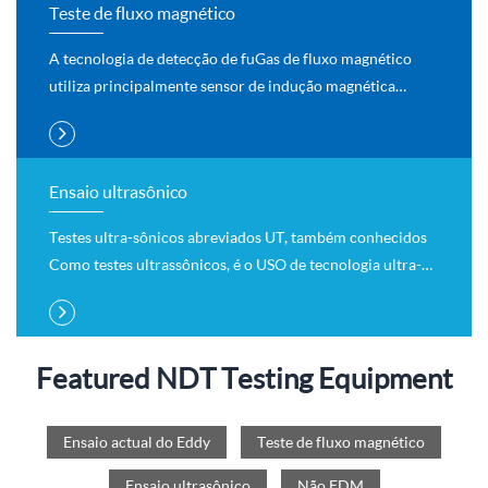
Teste de fluxo magnético
A tecnologia de detecção de fuGas de fluxo magnético
utiliza principalmente sensor de indução magnética
(como sensor Hall) para obter sinal de Fuga de fluxo
magnético, e depois envia-o para o computador para
processamento de sinais
Ensaio ultrasônico
Testes ultra-sônicos abreviados UT, também conhecidos
Como testes ultrassônicos, é o USO de tecnologia ultra-
sônica para detectar o trabalho, é um DOS Cinco métodos
convencionais de testes não destrutivos.
Featured NDT Testing Equipment
Ensaio actual do Eddy
Teste de fluxo magnético
Ensaio ultrasônico
Não EDM