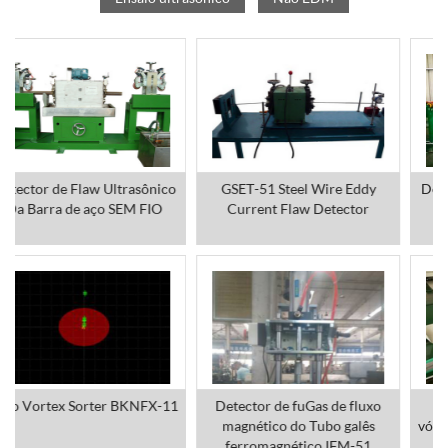
ET-F1 Detector de Flaw Actual
Detetor de Fuga de Fluxo
do Cylinder Bore Eddy
Magnético Rod Sucker MFL-
104
Rod Tube Rotary Eddy Current
Motor Flame Quenching
Flaw Detector ET 15/40/65/90
Valine Rod End Eddy
Separador de Dureza Actual