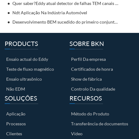
Quer saber?Eddy atual detector de falhas TEM canais de teste relativamente independentes
Ndt Aplicação Na Indústria Automóvel
Desenvolvimento BEM sucedido do primeiro conjunto de detectores de fuGas de fluxo magnético de Alta definição Na China
PRODUCTS
SOBRE BKN
Ensaio actual do Eddy
Perfil Da empresa
Teste de fluxo magnético
Certificados de honra
Ensaio ultrasônico
Show de fábrica
Não EDM
Controlo Da qualidade
SOLUÇÕES
RECURSOS
Aplicação
Método do Produto
Processos
Transferência de documentos
Clientes
Vídeo