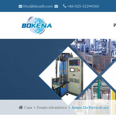
lihui@bknzdh.com
+86-025-52244360
P
Casa
Ensaio ultrasônico
Ensaio Da Barra de aço