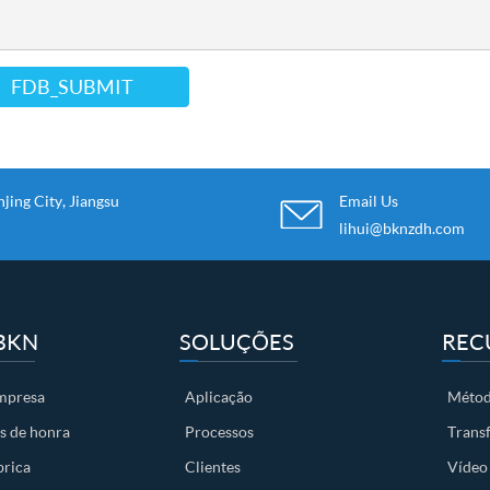
FDB_SUBMIT
ing City, Jiangsu
Email Us
lihui@bknzdh.com
BKN
SOLUÇÕES
REC
empresa
Aplicação
Métod
s de honra
Processos
Trans
brica
Clientes
Vídeo