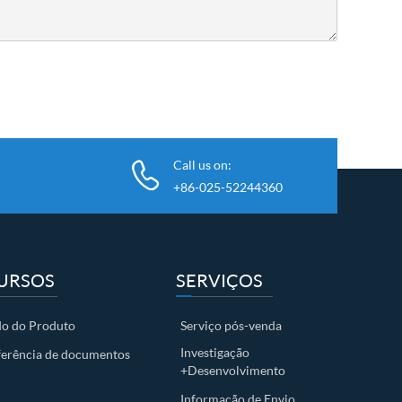
Call us on:
+86-025-52244360
URSOS
SERVIÇOS
o do Produto
Serviço pós-venda
Investigação
ferência de documentos
+Desenvolvimento
Informação de Envio