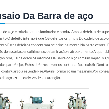
saio Da Barra de aço
a de a ço é rolada por um laminador e produz Ambos defeitos de super
nto.O defeito interno é que OS defeitos originais Da cadeia de aço o
nto.Estes defeitos concentram-se principalmente Na parte central 
são de escórias, encolhimento, delaminação e afrouxamento.A quant
ão real, Estes defeitos internos Da Barra de a ço têm um Impacto g
adas para forjar, Estes defeitos internos continuarão a existir Dentr
 continuarão a estender-se.Alguns formarão um mezanino.Por conseg
 de aço atraiu cadA vez Mais atenção.