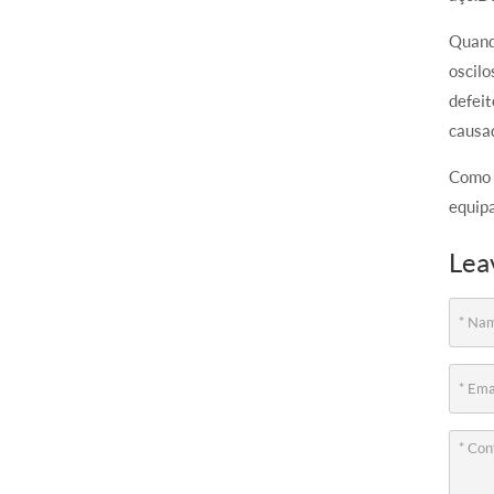
Quando
oscilo
defeit
causad
Como
equip
Lea