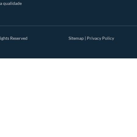
a qualidade
ights Reserved
Sitemap
|
Privacy Policy