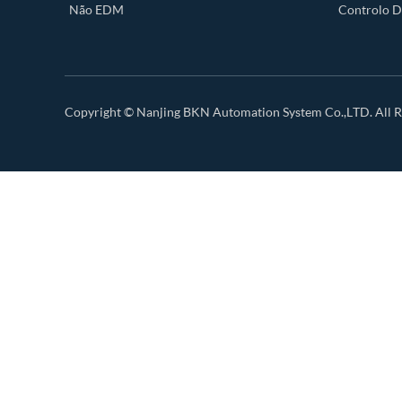
Não EDM
Controlo D
Copyright ©
Nanjing BKN Automation System Co.,LTD.
All R