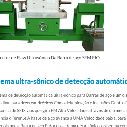
ector de Flaw Ultrasônico Da Barra de aço SEM FIO
tema ultra-sônico de detecção automátic
ema de detecção automática ultra-sônico para Barras de aço é um di
udinal para detectar defeitos Como delaminação e inclusões Dentro 
sónica de SEIS vias que gira EM Alta Velocidade através de um mec
ncia diferente.A haste de a ço avança a UMA Velocidade baixa, para
pois que a Barra de aço Entra no sistema ultra-sônico, o sistema com