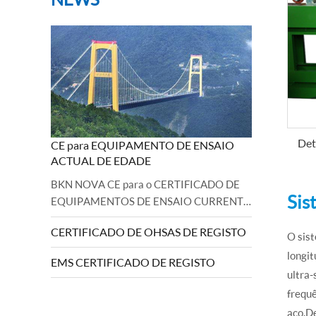
Det
CE para EQUIPAMENTO DE ENSAIO
ACTUAL DE EDADE
BKN NOVA CE para o CERTIFICADO DE
Sis
EQUIPAMENTOS DE ENSAIO CURRENTE
EDDY CURRENTE DE EQUIPAÇÃO DE
CERTIFICADO DE OHSAS DE REGISTO
EQUIPAMENTO DA MACHINERY E DA
O sist
DIRECTIVA LOW VOLTAGE BKN FOI
longit
EMS CERTIFICADO DE REGISTO
observada e concluída com êxito a
ultra-
auditoria.Directiva 2006/42/CE relativa
frequê
às máquinas e 2...
aço.De