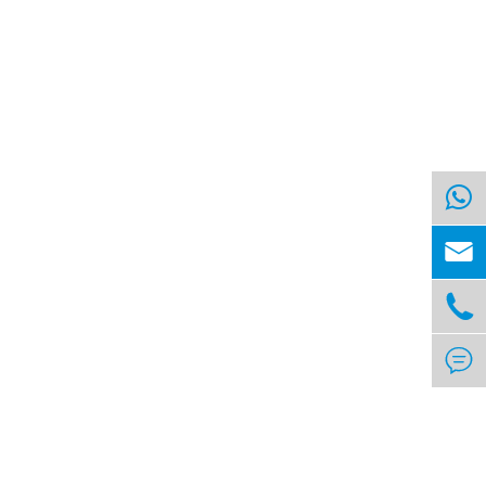


