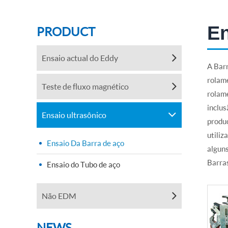
En
PRODUCT
Ensaio actual do Eddy
A Barr
rolame
Teste de fluxo magnético
rolame
inclu
Ensaio ultrasônico
produç
utiliz
Ensaio Da Barra de aço
alguns
Barras
Ensaio do Tubo de aço
Não EDM
NEWS