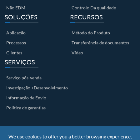
Não EDM
Controlo Da qualidade
SOLUÇÕES
RECURSOS
Aplicação
Método do Produto
Processos
Transferência de documentos
Clientes
Vídeo
SERVIÇOS
Serviço pós-venda
Investigação +Desenvolvimento
Informação de Envio
Política de garantias
We use cookies to offer you a better browsing experience,
Copyright ©
Nanjing BKN Automation System Co.,LTD.
All