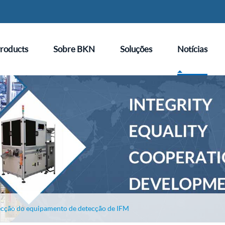
roducts
Sobre BKN
Soluções
Notícias
ecção do equipamento de detecção de IFM