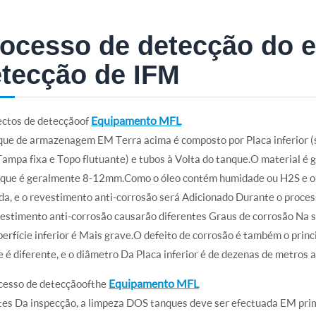
ocesso de detecção do 
tecção de IFM
Equipamento MFL
ctos de detecção of
que de armazenagem EM Terra acima é composto por Placa inferior (
ampa fixa e Topo flutuante) e tubos à Volta do tanque.O material 
nque é geralmente 8-12mm.Como o óleo contém humidade ou H2S e out
da, e o revestimento anti-corrosão será Adicionado Durante o process
estimento anti-corrosão causarão diferentes Graus de corrosão Na su
erfície inferior é Mais grave.O defeito de corrosão é também o princ
 é diferente, e o diâmetro Da Placa inferior é de dezenas de metros 
Equipamento MFL
cesso de detecção of the
tes Da inspecção, a limpeza DOS tanques deve ser efectuada EM prim