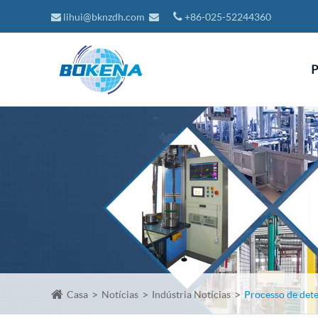
lihui@bknzdh.com
+86-025-52244360
P
Casa
Notícias
Indústria Notícias
Processo de det