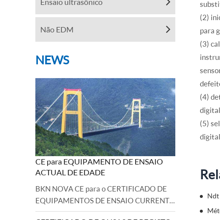
Ensaio ultrasônico
substi
(2) in
Não EDM
para g
(3) ca
NEWS
instru
sensor
defeit
(4) de
digita
(5) se
digita
CE para EQUIPAMENTO DE ENSAIO
Rel
ACTUAL DE EDADE
BKN NOVA CE para o CERTIFICADO DE
Ndt
EQUIPAMENTOS DE ENSAIO CURRENTE
Mét
EDDY CURRENTE DE EQUIPAÇÃO DE