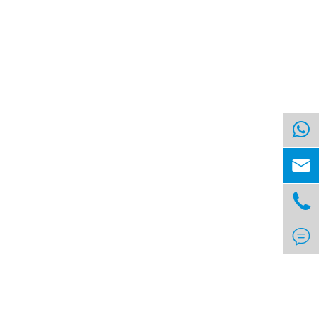


