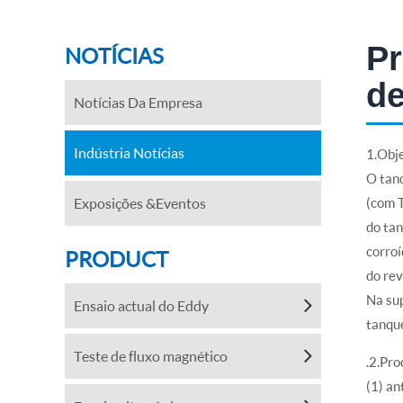
Pr
NOTÍCIAS
de
Notícias Da Empresa
Indústria Notícias
1.Obje
O tan
Exposições &Eventos
(com T
do ta
corroí
PRODUCT
do rev
Na sup
Ensaio actual do Eddy
tanque
Teste de fluxo magnético
.2.Pro
(1) an