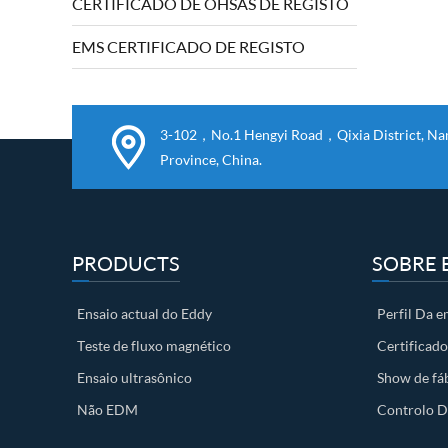
CERTIFICADO DE OHSAS DE REGISTO
EQUIPAMENTO DA MACHINERY E DA
DIRECTIVA LOW VOLTAGE BKN FOI
EMS CERTIFICADO DE REGISTO
observada e concluída com êxito a
auditoria.Directiva 2006/42/CE relativa
às máquinas e 2...
3-102，No.1 Hengyi Road，Qixia District, Nanj
Province, China.
PRODUCTS
SOBRE 
Ensaio actual do Eddy
Perfil Da 
Teste de fluxo magnético
Certificado
Ensaio ultrasônico
Show de fá
Não EDM
Controlo D