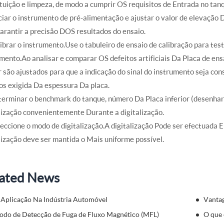
tuição e limpeza, de modo a cumprir OS requisitos de Entrada no tan
iciar o instrumento de pré-alimentação e ajustar o valor de elevaçã
arantir a precisão DOS resultados do ensaio.
librar o instrumento.Use o tabuleiro de ensaio de calibração para te
mento.Ao analisar e comparar OS defeitos artificiais Da Placa de ensa
 são ajustados para que a indicação do sinal do instrumento seja co
os exigida Da espessura Da placa.
terminar o benchmark do tanque, número Da Placa inferior (desenhar
lização convenientemente Durante a digitalização.
leccione o modo de digitalização.A digitalização Pode ser efectuad
lização deve ser mantida o Mais uniforme possível.
ated News
 Aplicação Na Indústria Automóvel
Vanta
odo de Detecção de Fuga de Fluxo Magnético (MFL)
O que 