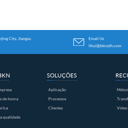
ing City, Jiangsu
Email Us
lihui@bknzdh.com
BKN
SOLUÇÕES
REC
empresa
Aplicação
Métod
s de honra
Processos
Trans
brica
Clientes
Vídeo
a qualidade