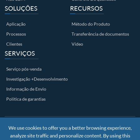
SOLUÇÕES
RECURSOS
Aplicação
Método do Produto
Processos
Transferência de documentos
Clientes
Vídeo
SERVIÇOS
Serviço pós-venda
Investigação +Desenvolvimento
Informação de Envio
Política de garantias
We use cookies to offer you a better browsing experience,
Copyright ©
Nanjing BKN Automation System Co.,LTD.
All
Rights Reserved
analyze site traffic and personalize content. By using this