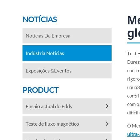
Me
NOTÍCIAS
gl
Notícias Da Empresa
Indústria Notícias
Testes
Dureza
Exposições &Eventos
contro
rigoro
uaua3
PRODUCT
contr
com o 
Ensaio actual do Eddy
difíci
Teste de fluxo magnético
O Mer
ultra-