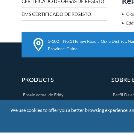
Rel
CERTIFICADO DE OHSAS DE REGISTO
EQUIPAMENTO DA MACHINERY E DA
DIRECTIVA LOW VOLTAGE BKN FOI
EMS CERTIFICADO DE REGISTO
O q
observada e concluída com êxito a
auditoria.Directiva 2006/42/CE relativa
às máquinas e 2...
3-102，No.1 Hengyi Road，Qixia District, Nanj
Province, China.
PRODUCTS
SOBRE 
Ensaio actual do Eddy
Perfil Da 
Teste de fluxo magnético
Certificado
We use cookies to offer you a better browsing experience, anal
Ensaio ultrasônico
Show de fá
Não EDM
Controlo D