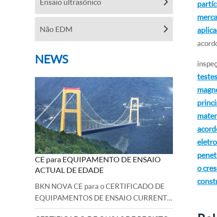
Ensaio ultrasônico
partí
merca
Não EDM
aplica
acordo
NEWS
inspeç
testes
magné
princ
materi
acordo
eletro
penet
CE para EQUIPAMENTO DE ENSAIO
o cre
ACTUAL DE EDADE
constr
BKN NOVA CE para o CERTIFICADO DE
EQUIPAMENTOS DE ENSAIO CURRENTE
EDDY CURRENTE DE EQUIPAÇÃO DE