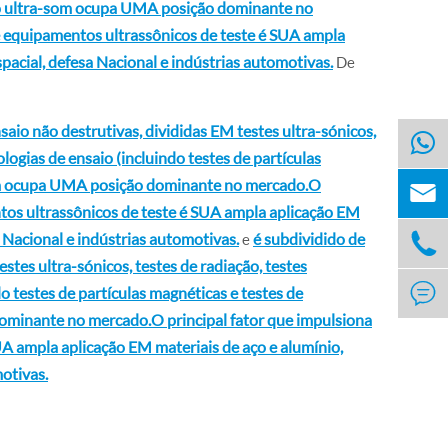
io ultra-som ocupa UMA posição dominante no
 equipamentos ultrassônicos de teste é SUA ampla
spacial, defesa Nacional e indústrias automotivas.
De
saio não destrutivas, divididas EM testes ultra-sónicos,
ologias de ensaio (incluindo testes de partículas
som ocupa UMA posição dominante no mercado.O

tos ultrassônicos de teste é SUA ampla aplicação EM
a Nacional e indústrias automotivas.
é subdividido de

e
stes ultra-sónicos, testes de radiação, testes

do testes de partículas magnéticas e testes de
minante no mercado.O principal fator que impulsiona
A ampla aplicação EM materiais de aço e alumínio,
motivas.