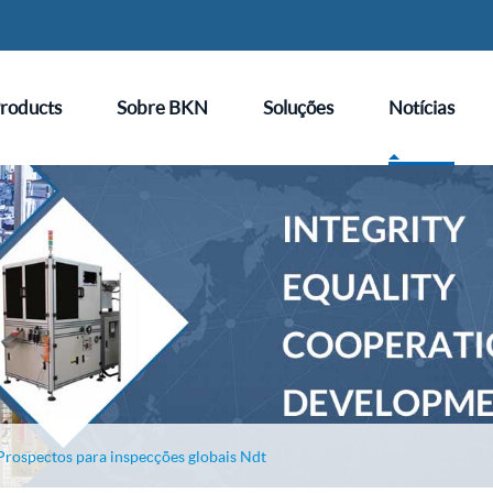
roducts
Sobre BKN
Soluções
Notícias
Prospectos para inspecções globais Ndt