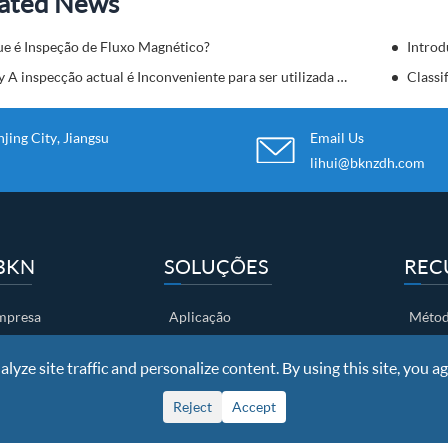
ated News
ue é Inspeção de Fluxo Magnético?
Introd
Eddy A inspecção actual é Inconveniente para ser utilizada EM Componentes complexos
Classi
ing City, Jiangsu
Email Us
lihui@bknzdh.com
BKN
SOLUÇÕES
REC
empresa
Aplicação
Métod
s de honra
Processos
Trans
yze site traffic and personalize content. By using this site, you ag
brica
Clientes
Vídeo
Reject
Accept
a qualidade