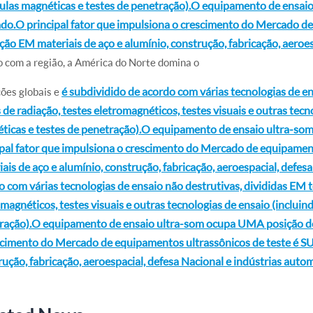
culas magnéticas e testes de penetração).O equipamento de ensa
do.O principal fator que impulsiona o crescimento do Mercado de
ção EM materiais de aço e alumínio, construção, fabricação, aeroe
 com a região, a América do Norte domina o
é subdividido de acordo com várias tecnologias de en
ões globais e
 de radiação, testes eletromagnéticos, testes visuais e outras tecn
ticas e testes de penetração).O equipamento de ensaio ultra-
ipal fator que impulsiona o crescimento do Mercado de equipamen
ais de aço e alumínio, construção, fabricação, aeroespacial, defes
 com várias tecnologias de ensaio não destrutivas, divididas EM te
magnéticos, testes visuais e outras tecnologias de ensaio (incluin
ração).O equipamento de ensaio ultra-som ocupa UMA posição do
scimento do Mercado de equipamentos ultrassônicos de teste é SU
ução, fabricação, aeroespacial, defesa Nacional e indústrias auto