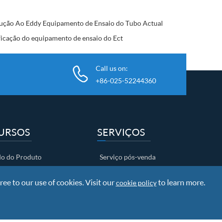
ução Ao Eddy Equipamento de Ensaio do Tubo Actual
ficação do equipamento de ensaio do Ect
Call us on:
+86-025-52244360
URSOS
SERVIÇOS
o do Produto
Serviço pós-venda
Investigação
ferência de documentos
+Desenvolvimento
ree to our use of cookies. Visit our
to learn more.
cookie policy
Informação de Envio
Política de garantias