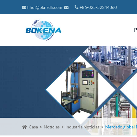
lihui@bknzdh.com
+86-025-52244360
P
Casa
Notícias
Indústria Notícias
Mercado global 