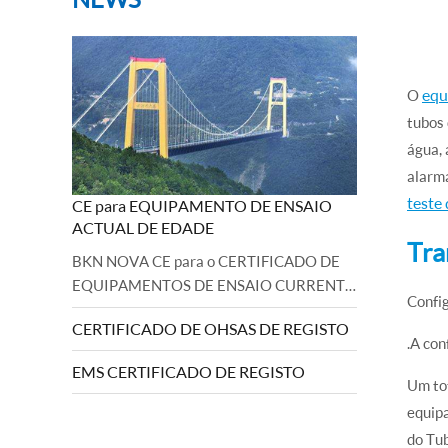
equ
O
tubos 
água, 
alarma
teste
CE para EQUIPAMENTO DE ENSAIO
ACTUAL DE EDADE
Tra
BKN NOVA CE para o CERTIFICADO DE
EQUIPAMENTOS DE ENSAIO CURRENTE
Confi
EDDY CURRENTE DE EQUIPAÇÃO DE
CERTIFICADO DE OHSAS DE REGISTO
EQUIPAMENTO DA MACHINERY E DA
.A con
DIRECTIVA LOW VOLTAGE BKN FOI
EMS CERTIFICADO DE REGISTO
observada e concluída com êxito a
Um to
auditoria.Directiva 2006/42/CE relativa
equipa
às máquinas e 2...
do Tu