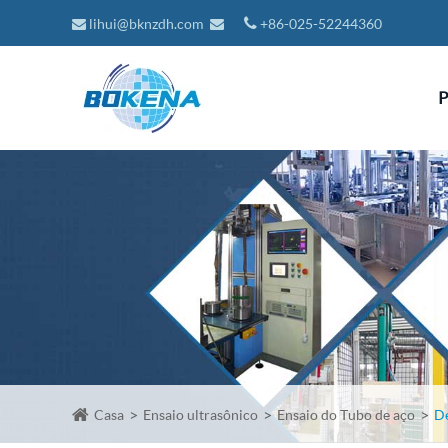
lihui@bknzdh.com
+86-025-52244360
P
Casa
Ensaio ultrasônico
Ensaio do Tubo de aço
De