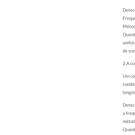
Detecç
Frequ
Métod
Quanti
unifo
de son
2.A co
Um con
combin
longit
Detecç
a fre
métod
Quanti