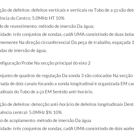
ão de defeitos: defeitos verticais e verticais no Tubo de a ço são d
ência do Centro: 5.0MHz HT 10%
o de revestimento: método de imersão Da água;
dade: três conjuntos de sondas, cadA UMA consistindo de duas bolac
rmemente Na direção circunferencial Da peça de trabalho, espaçada 
das de imersão de água.
nfiguração Probe Na secção principal do eixo 2
junto de quadros de regulação Da sonda 3 são colocados Na secção 
ada de dois canais focando a sonda longitudinal é organizada EM c
udinais do Tubo de a ço EM Sentido anti-horário.
ão de defeitos: detecção anti-horário de defeitos longitudinais Dent
quência central: 5.0MHz $% 10%
o de acoplamento: método de imersão Da água
dade: três conjuntos de sondas, cadA UMA consistindo de dois wafer