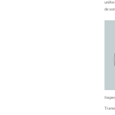
unifo
de so
Inspe
Trans