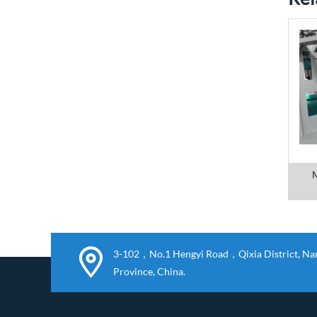
M
3-102，No.1 Hengyi Road，Qixia District, Nanj
Province, China.