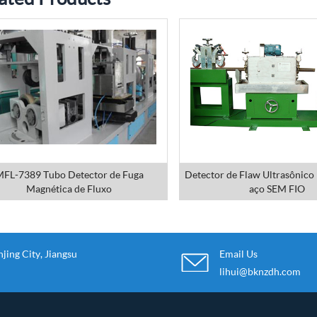
FL-7389 Tubo Detector de Fuga
Detector de Flaw Ultrasônico
Magnética de Fluxo
aço SEM FIO
ing City, Jiangsu
Email Us
lihui@bknzdh.com