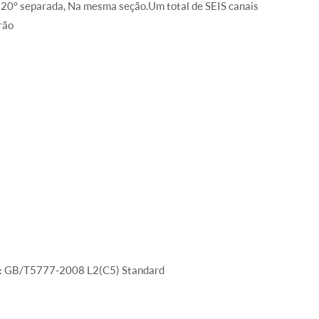
120° separada, Na mesma seção.Um total de SEIS canais
rão
som: GB/T5777-2008 L2(C5) Standard