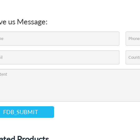
ve us Message:
FDB_SUBMIT
ated Products