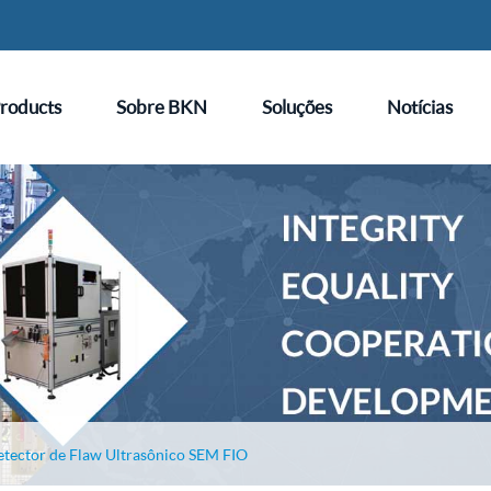
roducts
Sobre BKN
Soluções
Notícias
tector de Flaw Ultrasônico SEM FIO