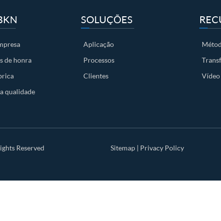
BKN
SOLUÇÕES
REC
empresa
Aplicação
Métod
s de honra
Processos
Trans
brica
Clientes
Vídeo
a qualidade
ights Reserved
Sitemap
|
Privacy Policy