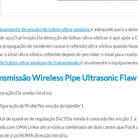
ipamento de ensaio de tubos ultra-sónicos
é adequado para a dete
de aço.O princípio Da detecção de falhas ultra-sônicas é que após a 
a propagação do incidente causará reflexão ultra-sônica quando houv
r o sinal ultra-sônico refletido depois de perceber o sinal para reali
 de tubos ultra-sónicos de transmissão
é atualmente o equipamento
nsmissão Wireless Pipe Ultrasonic Flaw
guração Da sonda rotativa
figuração do'Probe'Na secção do'spindle'1
tal de quadros de regulação Da'3'Da sonda é colocado Na secção 1 a
do com UMA Linha ultra-sónica combinada de dois canais que FocA a 
bo de a ço NUMA direcção horária.