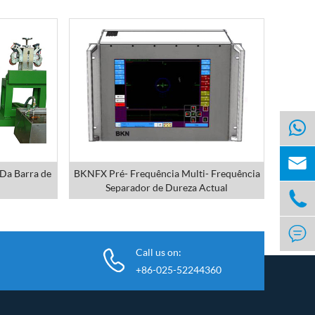

 Da Barra de
BKNFX Pré- Frequência Multi- Frequência
Separador de Dureza Actual


Call us on:
+86-025-52244360