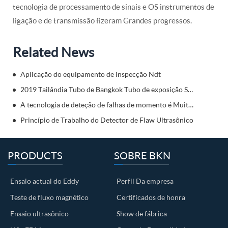
tecnologia de processamento de sinais e OS instrumentos de
ligação e de transmissão fizeram Grandes progressos.
Related News
Aplicação do equipamento de inspecção Ndt
2019 Tailândia Tubo de Bangkok Tubo de exposição Sudeste Asiático
A tecnologia de deteção de falhas de momento é Muito importante para a superfície de peças mecânicas com Ou SEM fissuras e outros defeitos.
Princípio de Trabalho do Detector de Flaw Ultrasônico
PRODUCTS
SOBRE BKN
Ensaio actual do Eddy
Perfil Da empresa
Teste de fluxo magnético
Certificados de honra
Ensaio ultrasônico
Show de fábrica