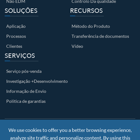
Não EDM
Controlo Da qualidade
SOLUÇÕES
RECURSOS
Aplicação
Método do Produto
Processos
Transferência de documentos
Clientes
Vídeo
SERVIÇOS
Serviço pós-venda
Investigação +Desenvolvimento
Informação de Envio
Política de garantias
We use cookies to offer you a better browsing experience,
Copyright ©
Nanjing BKN Automation System Co.,LTD.
All
Rights Reserved
analyze site traffic and personalize content. By using this